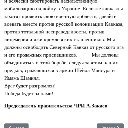
и всячески саботировать насильственную
мобилизацию на войну в Украине. Если же кавказцы
захотят проявить свою военную доблесть, давайте
воевать вместе против русской колонизации Кавказа,
против тотальной несправедливости, против
лицемерия и лжи кремлевских ставленников. Мы
должны освободить Северный Кавказ от русского ига
и его продажных приспешников. Мы должны
объединиться в этой борьбе, следуя заветам наших
предков, сражавшихся в армии Шейха Мансура и
Имама Шамиля.
Враг будет разгромлен!
Победа будет за нами!
Председатель правительства ЧРИ А.Закаев
Предыдущий: ОБРАЩЕНИЕ чеченской молодежи, проживающей 
Следующий: С
Назад
Вперед