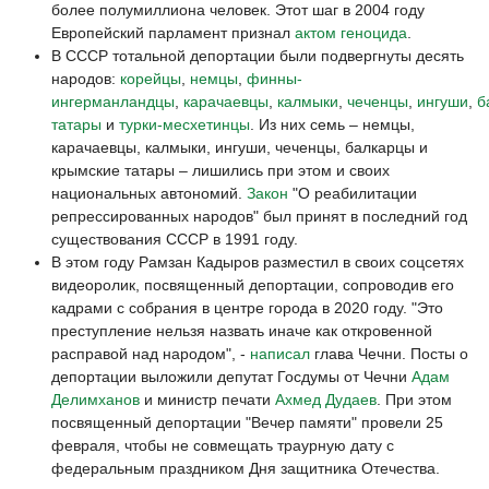
более полумиллиона человек. Этот шаг в 2004 году
Европейский парламент признал
актом геноцида
.
В СССР тотальной депортации были подвергнуты десять
народов:
корейцы
,
немцы
,
финны-
ингерманландцы
,
карачаевцы
,
калмыки
,
чеченцы
,
ингуши
,
б
татары
и
турки-месхетинцы
. Из них семь – немцы,
карачаевцы, калмыки, ингуши, чеченцы, балкарцы и
крымские татары – лишились при этом и своих
национальных автономий.
Закон
"О реабилитации
репрессированных народов" был принят в последний год
существования СССР в 1991 году.
В этом году Рамзан Кадыров разместил в своих соцсетях
видеоролик, посвященный депортации, сопроводив его
кадрами с собрания в центре города в 2020 году. "Это
преступление нельзя назвать иначе как откровенной
расправой над народом", -
написал
глава Чечни. Посты о
депортации выложили депутат Госдумы от Чечни
Адам
Делимханов
и министр печати
Ахмед Дудаев
. При этом
посвященный депортации "Вечер памяти" провели 25
февраля, чтобы не совмещать траурную дату с
федеральным праздником Дня защитника Отечества.