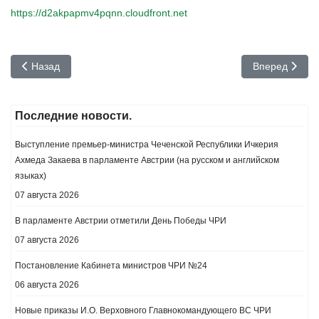
https://d2akpapmv4pqnn.cloudfront.net
Предыдущий: ПОСТАНОВЛЕНИЕ ГОСУДАРСТВЕННОГО КОМИ
Следующий: В
Назад
Вперед
Последние новости.
Выступление премьер-министра Чеченской Республики Ичкерия
Ахмеда Закаева в парламенте Австрии (на русском и английском
языках)
07 августа 2026
В парламенте Австрии отметили День Победы ЧРИ
07 августа 2026
Постановление Кабинета министров ЧРИ №24
06 августа 2026
Новые приказы И.О. Верховного Главнокомандующего ВС ЧРИ