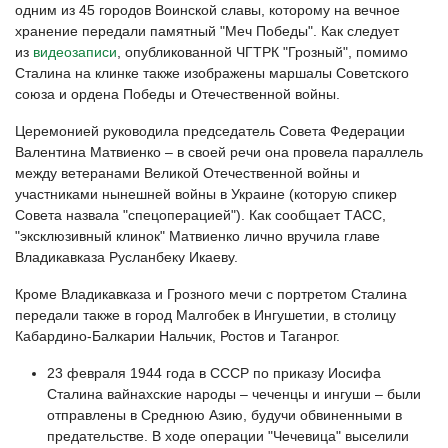
одним из 45 городов Воинской славы, которому на вечное
хранение передали памятный "Меч Победы". Как следует
из
видеозаписи
, опубликованной ЧГТРК "Грозный", помимо
Сталина на клинке также изображены маршалы Советского
союза и ордена Победы и Отечественной войны.
Церемонией руководила председатель Совета Федерации
Валентина Матвиенко – в своей речи она провела параллель
между ветеранами Великой Отечественной войны и
участниками нынешней войны в Украине (которую спикер
Совета назвала "спецоперацией"). Как сообщает ТАСС,
"эксклюзивный клинок" Матвиенко лично вручила главе
Владикавказа Русланбеку Икаеву.
Кроме Владикавказа и Грозного мечи с портретом Сталина
передали также в город Малгобек в Ингушетии, в столицу
Кабардино-Балкарии Нальчик, Ростов и Таганрог.
23 февраля 1944 года в СССР по приказу Иосифа
Сталина вайнахские народы – чеченцы и ингуши – были
отправлены в Среднюю Азию, будучи обвиненными в
предательстве. В ходе операции "Чечевица" выселили