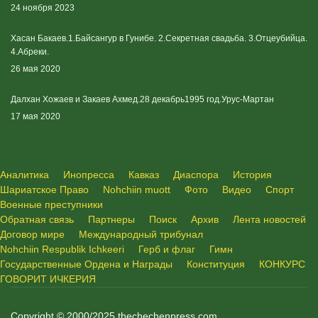
24 ноября 2023
Хасан Бакаев.1.Байсангур в Гунибе. 2.Секретная свадьба. 3.Отцеубийца.
4.Абреки.
26 мая 2020
Далхан Хожаев и Закаев Ахмед.28 декабрь1995 год.Урус-Мартан
17 мая 2020
Аналитика
Инопресса
Кавказ
Диаспора
История
Шариатское Право
Nohchiin muott
Фото
Видео
Спорт
Военные преступники
Обратная связь
Партнеры
Поиск
Архив
Лента новостей
Договор мире
Международный трибунал
Nohchiin Respublik Ichkeeri
Герб и флаг
Гимн
Государственные Ордена и Награды
Конституция
КОНКУРС
ГОВОРИТ ИЧКЕРИЯ
Copyright © 2000/2025 thechechenpress.com