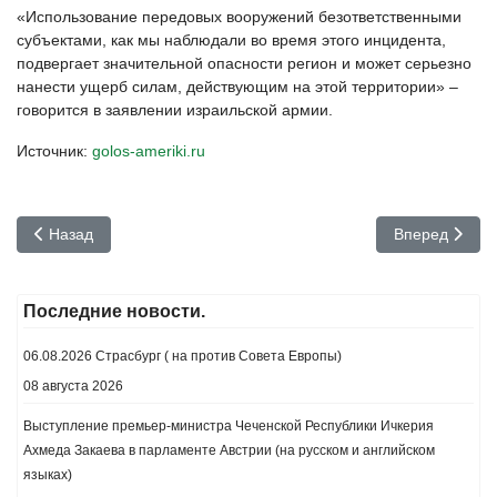
«Использование передовых вооружений безответственными
субъектами, как мы наблюдали во время этого инцидента,
подвергает значительной опасности регион и может серьезно
нанести ущерб силам, действующим на этой территории» –
говорится в заявлении израильской армии.
Источник:
golos-ameriki.ru
Предыдущий: Евросоюз: Россия нарушила международное пра
Следующий: А
Назад
Вперед
Последние новости.
06.08.2026 Страсбург ( на против Совета Европы)
08 августа 2026
Выступление премьер-министра Чеченской Республики Ичкерия
Ахмеда Закаева в парламенте Австрии (на русском и английском
языках)