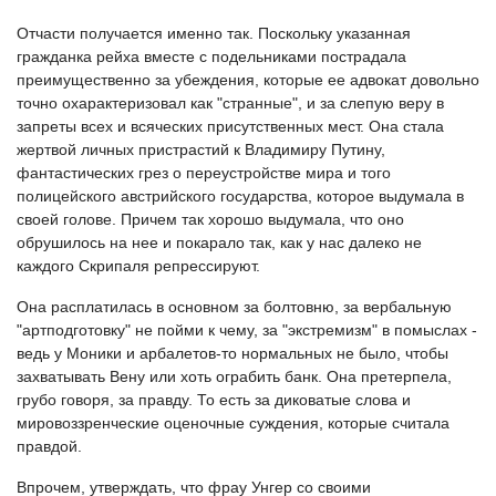
Отчасти получается именно так. Поскольку указанная
гражданка рейха вместе с подельниками пострадала
преимущественно за убеждения, которые ее адвокат довольно
точно охарактеризовал как "странные", и за слепую веру в
запреты всех и всяческих присутственных мест. Она стала
жертвой личных пристрастий к Владимиру Путину,
фантастических грез о переустройстве мира и того
полицейского австрийского государства, которое выдумала в
своей голове. Причем так хорошо выдумала, что оно
обрушилось на нее и покарало так, как у нас далеко не
каждого Скрипаля репрессируют.
Она расплатилась в основном за болтовню, за вербальную
"артподготовку" не пойми к чему, за "экстремизм" в помыслах -
ведь у Моники и арбалетов-то нормальных не было, чтобы
захватывать Вену или хоть ограбить банк. Она претерпела,
грубо говоря, за правду. То есть за диковатые слова и
мировоззренческие оценочные суждения, которые считала
правдой.
Впрочем, утверждать, что фрау Унгер со своими