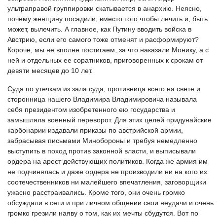
ультраправой группировки скатывается в анархию. Неясно,
почему женщину посадили, вместо того чтобы лечить и, быть
может, вылечить. А главное, как Путину вводить войска в
Австрию, если его самого тоже отменят и расформируют?
Короче, мы не вполне постигаем, за что наказали Монику, а с
ней и отдельных ее соратников, приговоренных к срокам от
девяти месяцев до 10 лет.
Судя по утечкам из зала суда, противница всего на свете и
сторонница нашего Владимира Владимировича называла
себя президентом изобретенного ею государства и
замышляла военный переворот. Для этих целей придунайские
карбонарии издавали приказы по австрийской армии,
забрасывая письмами Минобороны и требуя немедленно
выступить в поход против законной власти, и выписывали
ордера на арест действующих политиков. Когда же армия им
не подчинялась и даже ордера не производили ни на кого из
соотечественников ни малейшего впечатления, заговорщики
ужасно расстраивались. Кроме того, они очень громко
обсуждали в сети и при личном общении свои неудачи и очень
громко грезили наяву о том, как их мечты сбудутся. Вот по