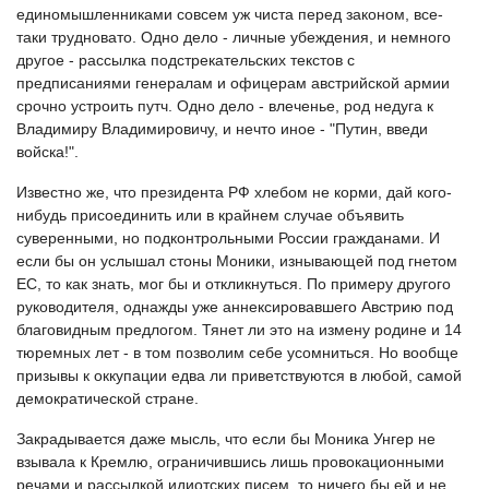
единомышленниками совсем уж чиста перед законом, все-
таки трудновато. Одно дело - личные убеждения, и немного
другое - рассылка подстрекательских текстов с
предписаниями генералам и офицерам австрийской армии
срочно устроить путч. Одно дело - влеченье, род недуга к
Владимиру Владимировичу, и нечто иное - "Путин, введи
войска!".
Известно же, что президента РФ хлебом не корми, дай кого-
нибудь присоединить или в крайнем случае объявить
суверенными, но подконтрольными России гражданами. И
если бы он услышал стоны Моники, изнывающей под гнетом
ЕС, то как знать, мог бы и откликнуться. По примеру другого
руководителя, однажды уже аннексировавшего Австрию под
благовидным предлогом. Тянет ли это на измену родине и 14
тюремных лет - в том позволим себе усомниться. Но вообще
призывы к оккупации едва ли приветствуются в любой, самой
демократической стране.
Закрадывается даже мысль, что если бы Моника Унгер не
взывала к Кремлю, ограничившись лишь провокационными
речами и рассылкой идиотских писем, то ничего бы ей и не