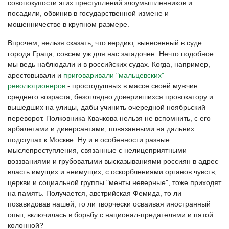
совопокупости этих преступлений злоумышленников и
посадили, обвинив в государственной измене и
мошенничестве в крупном размере.
Впрочем, нельзя сказать, что вердикт, вынесенный в суде
города Граца, совсем уж для нас загадочен. Нечто подобное
мы ведь наблюдали и в российских судах. Когда, например,
арестовывали и
приговаривали "мальцевских"
революционеров
- простодушных в массе своей мужчин
среднего возраста, безоглядно доверившихся провокатору и
вышедших на улицы, дабы учинить очередной ноябрьский
переворот. Полковника Квачкова нельзя не вспомнить, с его
арбалетами и диверсантами, повязанными на дальних
подступах к Москве. Ну и в особенности разные
мыслепреступления, связанные с нелицеприятными
воззваниями и грубоватыми высказываниями россиян в адрес
власть имущих и неимущих, с оскорблениями органов чувств,
церкви и социальной группы "менты неверные", тоже приходят
на память. Получается, австрийская Фемида, то ли
позавидовав нашей, то ли творчески осваивая иностранный
опыт, включилась в борьбу с национал-предателями и пятой
колонной?