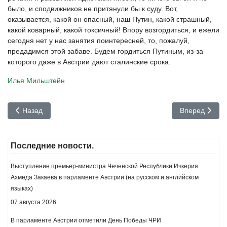
было, и сподвижников не притянули бы к суду. Вот,
оказывается, какой он опасный, наш Путин, какой страшный,
какой коварный, какой токсичный! Впору возгордиться, и ежели
сегодня нет у нас занятия поинтересней, то, пожалуй,
предадимся этой забаве. Будем гордиться Путиным, из-за
которого даже в Австрии дают сталинские срока.
Илья Мильштейн
Предыдущий: Могила для вождя
Следующий: 
Назад
Вперед
Последние новости.
Выступление премьер-министра Чеченской Республики Ичкерия
Ахмеда Закаева в парламенте Австрии (на русском и английском
языках)
07 августа 2026
В парламенте Австрии отметили День Победы ЧРИ