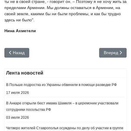
ты не в своей стране, - говорит он. – Поэтому я не хочу жить за
пределами Армении. Мы должны оставаться в Армении, на
своей земле, какими бы ни были проблемы, и как бы трудно
здесь ни было".
Нина Ахметели
Предыдущий: Вафа Гулузаде: «У Азербайджана нет альтерна
Следующий: Ж
Назад
Вперед
Лента новостей
В Польше подростка из Украины обвинили в помощи разведке РФ
17 июля 2026
В Анкаре открыли бюст имама Шамиля – в церемонии участвовали
сотрудники посольства РФ
03 июля 2026
Четверо жителей Ставрополья осуждены по делу об участии в группе