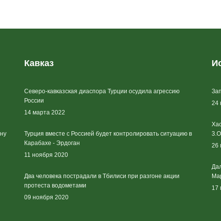
Кавказ
И
Северо-кавказская диаспора Турции осудила агрессию
Зап
России
24
14 марта 2022
Хас
йну
Турция вместе с Россией будет контролировать ситуацию в
3.О
Карабахе - Эрдоган
26
11 ноября 2020
Дал
Два человека пострадали в Тбилиси при разгоне акции
Ма
протеста водометами
17
09 ноября 2020