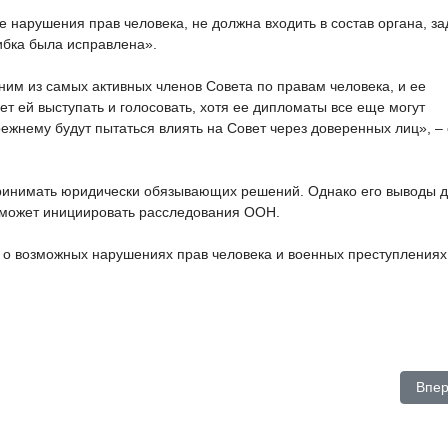
 нарушения прав человека, не должна входить в состав органа, за
ибка была исправлена».
им из самых активных членов Совета по правам человека, и ее
ет ей выступать и голосовать, хотя ее дипломаты все еще могут
режнему будут пытаться влиять на Совет через доверенных лиц», – 
ринимать юридически обязывающих решений. Однако его выводы 
т может инициировать расследования ООН.
 о возможных нарушениях прав человека и военных преступлениях
: "Вы свидетели того, что он сделал в Чечне"
След
Впе