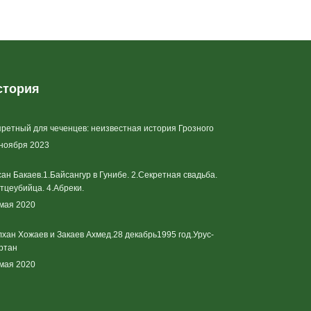
стория
ретный для чеченцев: неизвестная история Грозного
 ноября 2023
ан Бакаев.1.Байсангур в Гунибе. 2.Секретная свадьба.
тцеубийца. 4.Абреки.
 мая 2020
хан Хожаев и Закаев Ахмед.28 декабрь1995 год.Урус-
ртан
 мая 2020