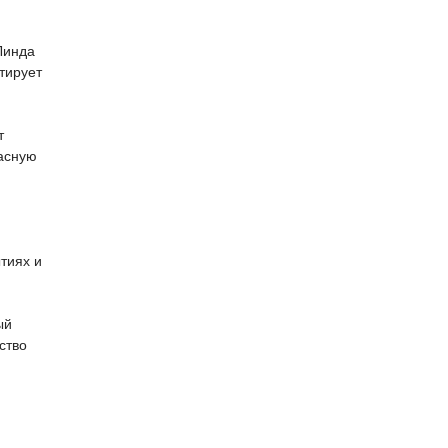
Линда
тирует
т
расную
тиях и
ый
ство