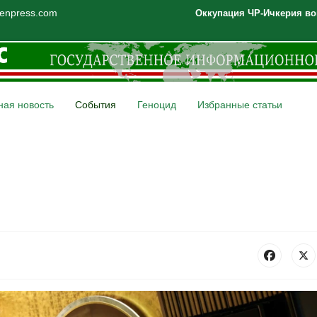
henpress.com
Оккупация ЧР-Ичкерия во
ная новость
События
Геноцид
Избранные статьи
из Совета ООН по правам