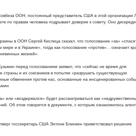
Совбеза ООН, постоянный представитель США в этой организации 
ете по правам человека подрывает доверие к совету. Оно дискреди
краины в ООН Сергей Кислица сказал, что голосование «за» «спасе
 мире и в Украине», тогда как голосование «против»... означает к
х невинных жизней».
узьмин перед голосованием заявил, что «сейчас не время для
е страны и их союзников в попытке «разрушить существующую
жные обвинения против нас, основанные на инсценированных собы
ьмин.
за» или «воздержался» будет рассматриваться как «недружественн
ий. Об этом говорится в документе, с которым ознакомилось агент
етверг госсекретарь США Энтони Блинкен приветствовал решение