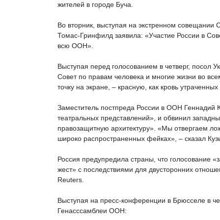
жителей в городе Буча.
Во вторник, выступая на экстренном совещании 
Томас-Гринфилд заявила: «Участие России в Сов
всю ООН».
Выступая перед голосованием в четверг, посол У
Совет по правам человека и многие жизни во всем
точку на экране, – красную, как кровь утраченны
Заместитель постпреда России в ООН Геннадий К
театральных представлений», и обвинил западны
правозащитную архитектуру». «Мы отвергаем ло
широко распространенных фейках», – сказал Куз
Россия предупредила страны, что голосование «
жест» с последствиями для двусторонних отношен
Reuters.
Выступая на пресс-конференции в Брюсселе в ч
Генасссамблеи ООН: