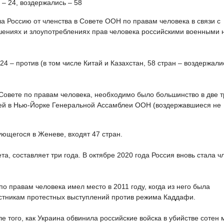
 – 24, воздержались – 58
а Россию от членства в Совете ООН по правам человека в связи с
шениях и злоупотреблениях прав человека российскими военными 
4 – против (в том числе Китай и Казахстан, 58 стран – воздержали
в Совете по правам человека, необходимо было большинство в две т
ющей в Нью-Йорке Генеральной Ассамблеи ООН (воздержавшиеся не
ующегося в Женеве, входят 47 стран.
а, составляет три года. В октябре 2020 года Россия вновь стала 
о правам человека имел место в 2011 году, когда из него была
астникам протестных выступлений против режима Каддафи.
 того, как Украина обвинила российские войска в убийстве сотен