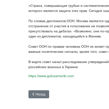
«Страна, совершающая грубые и систематические
которого является защита этих прав. Сегодня ош
По словам дипломатов ООН, Москва является одн
отстранение от участия в голосовании не позволя
присутствовать на дебатах. «Возможно, они по-п
один из дипломатов, находящийся в Женеве.
Совет ООН по правам человека ООН не может п
важные политические сигналы; кроме того, сове
В марте совет начал расследование утверждений
российских военных в Украине.
https://www.golosameriki.com
Предыдущий: Барак Обама – о Владимире Путине
Назад