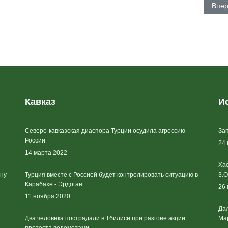
енген". Зачем ЕС вводит ковидные паспорта и какими они будут
След
Впе
Кавказ
И
Северо-кавказская диаспора Турции осудила агрессию
Зап
России
24
14 марта 2022
Хас
йну
Турция вместе с Россией будет контролировать ситуацию в
3.О
Карабахе - Эрдоган
26
11 ноября 2020
Дал
Два человека пострадали в Тбилиси при разгоне акции
Ма
протеста водометами