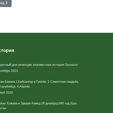
ующий: Краснодарскую активистку осудили на шесть лет за публик
ред
стория
ретный для чеченцев: неизвестная история Грозного
 ноября 2023
ан Бакаев.1.Байсангур в Гунибе. 2.Секретная свадьба.
тцеубийца. 4.Абреки.
 мая 2020
хан Хожаев и Закаев Ахмед.28 декабрь1995 год.Урус-
ртан