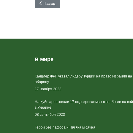
Предыдущий: "Вернуть свободу, восстановить Ш
Назад
В мире
Канцлер ФРГ указал лидеру Турции на право Израиля на
оборону
17 ноября 2023
На Кубе арестовали 17 подозреваемых в вербовке на во
в Украине
08 сентября 2023
Герои без пафоса и Ніч яка місячна