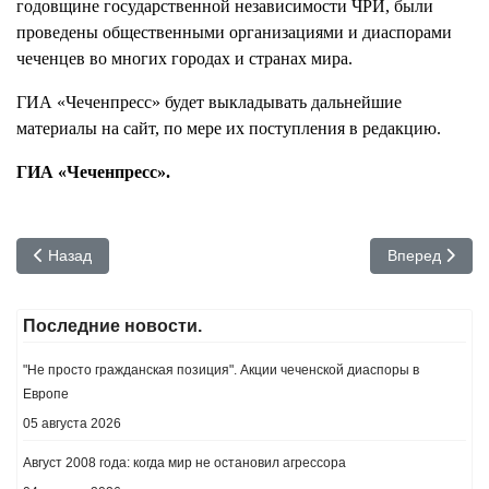
годовщине государственной независимости ЧРИ, были
проведены общественными организациями и диаспорами
чеченцев во многих городах и странах мира.
ГИА «Чеченпресс» будет выкладывать дальнейшие
материалы на сайт, по мере их поступления в редакцию.
ГИА «Чеченпресс».
Предыдущий: Российская информационно-пропагандистская в
Следующий: Д
Назад
Вперед
Последние новости.
"Не просто гражданская позиция". Акции чеченской диаспоры в
Европе
05 августа 2026
Август 2008 года: когда мир не остановил агрессора