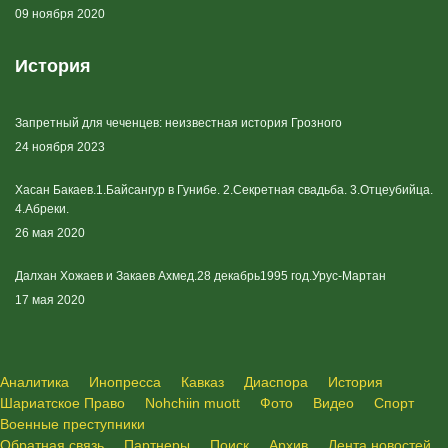
09 ноября 2020
История
Запретный для чеченцев: неизвестная история Грозного
24 ноября 2023
Хасан Бакаев.1.Байсангур в Гунибе. 2.Секретная свадьба. 3.Отцеубийца.
4.Абреки.
26 мая 2020
Далхан Хожаев и Закаев Ахмед.28 декабрь1995 год.Урус-Мартан
17 мая 2020
Аналитика
Инопресса
Кавказ
Диаспора
История
Шариатское Право
Nohchiin muott
Фото
Видео
Спорт
Военные преступники
Обратная связь
Партнеры
Поиск
Архив
Лента новостей