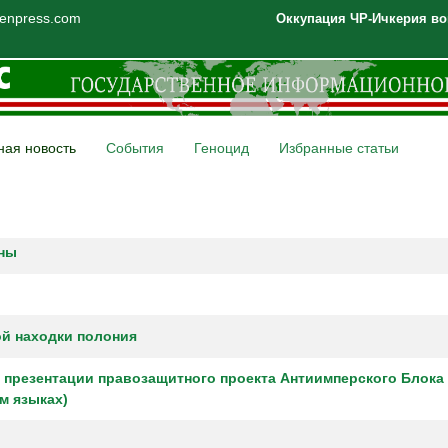
henpress.com
Оккупация ЧР-Ичкерия во
ная новость
События
Геноцид
Избранные статьи
ины
ой находки полония
 презентации правозащитного проекта Антиимперского Блока
м языках)