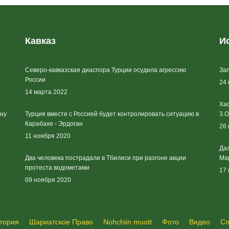
Кавказ
И
Северо-кавказская диаспора Турции осудила агрессию
Зап
России
24
14 марта 2022
Хас
йну
Турция вместе с Россией будет контролировать ситуацию в
3.О
Карабахе - Эрдоган
26
11 ноября 2020
Дал
Два человека пострадали в Тбилиси при разгоне акции
Ма
протеста водометами
17
09 ноября 2020
тория
Шариатское Право
Nohchiin muott
Фото
Видео
Сп