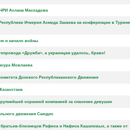
 ЧРИ Аслана Масхадова
еспублики Ичкерия Ахмеда Закаева на конференции в Турине
ию и начало войны
тепровода «Дружба», а украинцам удалось, браво!
нсура Мовлаева
комитета Донского Республиканского Движения
Казахстана
крупнейшей охранной компанией за спасение девушки
ельного движения Саюдис
братьев-близнецов Рафиса и Нафиса Кашаповых, а также от