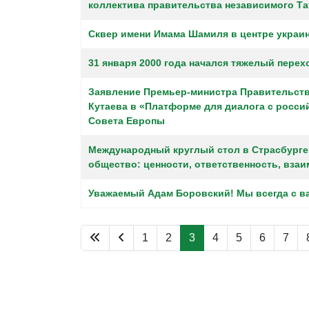
коллектива правительства независимого Та
Сквер имени Имама Шамиля в центре украи
31 января 2000 года начался тяжелый пере
Заявление Премьер-министра Правительства
Кутаева в «Платформе для диалога с росси
Совета Европы
Международный круглый стол в Страсбурге:
общество: ценности, ответственность, вза
Уважаемый Адам Боровский! Мы всегда с в
1
2
3
4
5
6
7