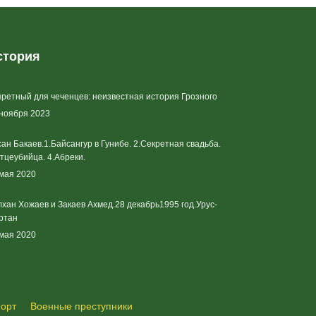
стория
ретный для чеченцев: неизвестная история Грозного
 ноября 2023
ан Бакаев.1.Байсангур в Гунибе. 2.Секретная свадьба.
тцеубийца. 4.Абреки.
 мая 2020
хан Хожаев и Закаев Ахмед.28 декабрь1995 год.Урус-
ртан
 мая 2020
орт
Военные преступники