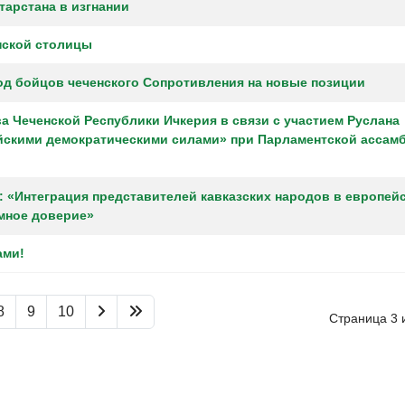
тарстана в изгнании
нской столицы
ход бойцов чеченского Сопротивления на новые позиции
 Чеченской Республики Ичкерия в связи с участием Руслана
йскими демократическими силами» при Парламентской ассам
 «Интеграция представителей кавказских народов в европей
имное доверие»
ами!
8
9
10
Страница 3 