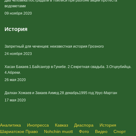
Два человека пострадали в Тбилиси при разгоне акции протеста
водометами
09 ноября 2020
История
Запретный для чеченцев: неизвестная история Грозного
24 ноября 2023
Хасан Бакаев.1.Байсангур в Гунибе. 2.Секретная свадьба. 3.Отцеубийца.
4.Абреки.
26 мая 2020
Далхан Хожаев и Закаев Ахмед.28 декабрь1995 год.Урус-Мартан
17 мая 2020
Аналитика
Инопресса
Кавказ
Диаспора
История
Шариатское Право
Nohchiin muott
Фото
Видео
Спорт