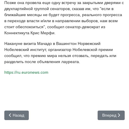
Позже она провела еще одну встречу за закрытыми дверями с
двухпартийной группой сенаторов, сказав им, что "если в
ближайшие месяцы не будет прогресса, реального прогресса
в переходе власти и/или в направлении выборов, нам всем
стоит обеспокоиться", сообщил сенатор-демократ из
Коннектикута Крис Мерфи.
Накануне визита Мачадо в Вашингтон Норвежский
Нобелевский институт, организатор Нобелевской премии
сообщил, что премию мира нельзя отозвать, передать или
разделить после объявления лауреата.
https://ru.euronews.com
Предыдущий: От РФ потребовали долг Российской империи в $2
Следующий: Т
Назад
Вперед