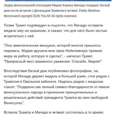
Лидер венесуэльской оппозиции Мария Корина Мачадо покидает Белый
дом после встречи с Дональдом Трампом в четверг. Pablo Martinez
Monsivais/Copyright 2026 The AP. All rights reserved.
Позже Трамп подтвердил в соцсетях, что Мачадо оставила
медаль ему на хранение, и сказал, что для него было честью
встретиться с ней.
"Она замечательная женщина, которой многое пришлось
пережить. Мария вручила мне свою Нобелевскую премию
мира за работу, которую я сделал", - написал Трамп.
"Прекрасный жест взаимного уважения. Спасибо, Мария!"
Впоследствии Белый дом опубликовал фотографию, на
которой Мачадо держит медаль в большой раме, стоя рядом с
Трампом в Овальном кабинете. Надпись рядом с медалью
гласит: "Подарено как личный символ благодарности от имени
венесуэльского народа в признание принципиальных и
решительных действий президента Трампа во имя свободной
Венесуэлы".
Встреча Трампа и Мачадо в четверг состоялась в то время,