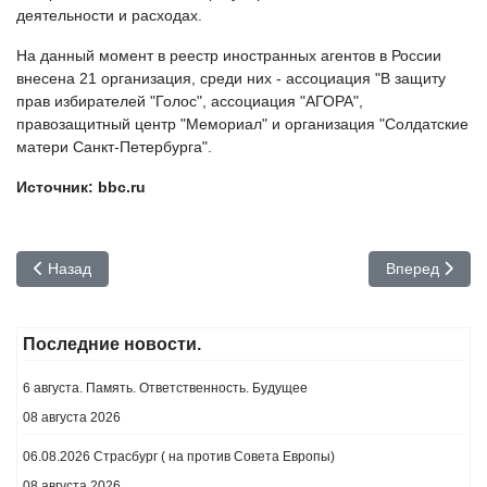
деятельности и расходах.
На данный момент в реестр иностранных агентов в России
внесена 21 организация, среди них - ассоциация "В защиту
прав избирателей "Голос", ассоциация "АГОРА",
правозащитный центр "Мемориал" и организация "Солдатские
матери Санкт-Петербурга".
Источник: bbc.ru
Предыдущий: Снесен дом семьи Асламбека Вадалова
Следующий: В
Назад
Вперед
Последние новости.
6 августа. Память. Ответственность. Будущее
08 августа 2026
06.08.2026 Страсбург ( на против Совета Европы)
08 августа 2026