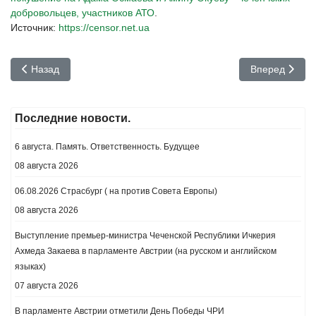
добровольцев, участников АТО
.
Источник:
https://censor.net.ua
Предыдущий: Неделя на Родине!
Следующий: П
Назад
Вперед
Последние новости.
6 августа. Память. Ответственность. Будущее
08 августа 2026
06.08.2026 Страсбург ( на против Совета Европы)
08 августа 2026
Выступление премьер-министра Чеченской Республики Ичкерия
Ахмеда Закаева в парламенте Австрии (на русском и английском
языках)
07 августа 2026
В парламенте Австрии отметили День Победы ЧРИ