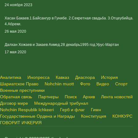
24 ноября 2023
Хасан Бакаев.1.Байсангур в Гунибе. 2.Секретная свадьба. 3.Отцеубийца.
4.Абреки.
26 мая 2020
Далхан Хожаев и Закаев Ахмед.28 декабрь1995 год.Урус-Мартан
17 мая 2020
Аналитика
Инопресса
Кавказ
Диаспора
История
Шариатское Право
Nohchiin muott
Фото
Видео
Спорт
Военные преступники
Обратная связь
Партнеры
Поиск
Архив
Лента новостей
Договор мире
Международный трибунал
Nohchiin Respublik Ichkeeri
Герб и флаг
Гимн
Государственные Ордена и Награды
Конституция
КОНКУРС
ГОВОРИТ ИЧКЕРИЯ